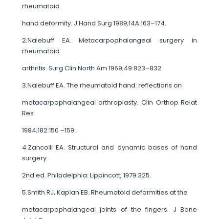
rheumatoid
hand deformity. J Hand Surg 1989;14A:163–174.
2.Nalebuff EA. Metacarpophalangeal surgery in
rheumatoid
arthritis. Surg Clin North Am 1969;49:823–832.
3.Nalebuff EA. The rheumatoid hand: reflections on
metacarpophalangeal arthroplasty. Clin Orthop Relat
Res
1984;182:150 –159.
4.Zancolli EA. Structural and dynamic bases of hand
surgery.
2nd ed. Philadelphia: Lippincott, 1979:325.
5.Smith RJ, Kaplan EB. Rheumatoid deformities at the
metacarpophalangeal joints of the fingers. J Bone