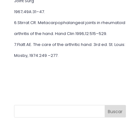
Joint Surg
1967;49A:31–47.
6.Stirrat CR. Metacarpophalangeal joints in rheumatoid
arthritis of the hand. Hand Clin 1996;12:515–529.
7.Flatt AE. The care of the arthritic hand. 3rd ed. St. Louis:
Mosby, 1974:249 –277.
Buscar